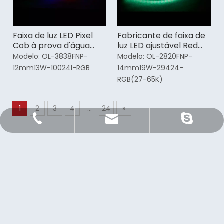
Faixa de luz LED Pixel
Fabricante de faixa de
Cob à prova d'água
luz LED ajustável Red
Fabricante
Cob
Modelo:
OL-3838FNP-
Modelo:
OL-2820FNP-
12mm13W-10024I-RGB
14mm19W-29424-
RGB(27-65K)
1
2
3
4
...
24
»
Sale@orientlighting.com
+86 21 63166512
orientlighting
Assine a nossa newsletter
Subscrição