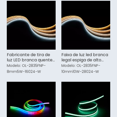
Fabricante de tira de
Faixa de luz led branca
luz LED branca quente
legal espiga de alto
de alta eficiência
lúmen para carros
Modelo:
OL-2835FNP-
Modelo:
OL-2835FNP-
8mm5W-16024-W
10mm10W-28024-W