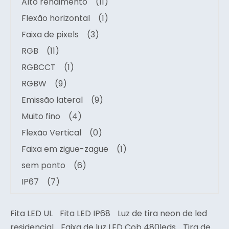
Alto rendimento
(11)
Flexão horizontal
(1)
Faixa de pixels
(3)
RGB
(11)
RGBCCT
(1)
RGBW
(9)
Emissão lateral
(9)
Muito fino
(4)
Flexão Vertical
(0)
Faixa em zigue-zague
(1)
sem ponto
(6)
IP67
(7)
Fita LED UL
Fita LED IP68
Luz de tira neon de led
residencial
Faixa de luz LED Cob 480leds
Tira de