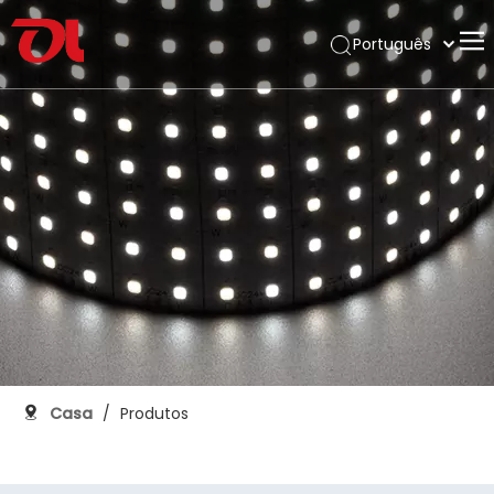
Português
English
Casa
العربية
Français
Sobre nós
Pусский
Produtos
Español
Inscrição
Deutsch
Italiano
Apoiar
日本語
Download
한국어
Blog
Nederlands
Contato
Casa
/
Produtos