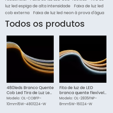
luz led espiga de alta intensidade
Faixa de luz led
cob externa
Faixa de luz led neon à prova d'água
Todos os produtos
480leds Branco Quente
Fita de luz de LED
Cob Led Tira de Luz Led
branca quente flexível
Fabricante
flexível para carros
Modelo:
OL-COBFP-
Modelo:
OL-2835FNP-
10mm15W-4801224-W
8mm5W-16024-W